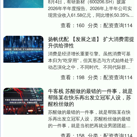
8月4日，有研新材（600206.SH）披露
2026年半年度报告。2026年上半年公司实
现营业收入61.58亿元，同比增长50.35%；
归属于上市公司股东的净利....
查看：
160
分类：
配资查询114
扬帆优配 【发展之道】 扩大消费需提
升供给弹性
消费是经济增长重要引擎。虽然消费可基
本归为“吃穿用”，但其形态与方式始终处于
动态演化之中，不同时代、不同代际群体
各自主流的消费模式持续迭代更新。要有
查看：
198
分类：
配资查询114
效扩大消费，....
牛客栈 苏醒做的最错的一件事，就是
帮陈某在快乐再出发立冠军人设，苏
醒粉丝做的
苏醒做的最错的一件事，就是帮陈某在快
乐再出发立冠军人设，苏醒粉丝做的最错
的一件事，就是当初把再就业男团团超拱
手相让，当初都是傻白甜[笑而不语][笑而不
查看：
158
分类：
配资查询114