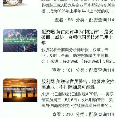
碁微装三家A股龙头企业同步登陆港交所主
板，成为2026年上半年A+H上市潮的收官
之作。 今年以来，A股企业“扎堆”赴....
查看：
95
分类：
配资查询114
配资吧 黄仁勋评华为“韬定律”：是突
破而非威胁，台积电同类技术已用十
年
炒股就看金麒麟分析师研报，权威，专
业，及时，全面，助您挖掘潜力主题机
会！ 来源：TechWeb 【TechWeb】5月28
日，英伟达CEO黄仁勋在台北“万亿美元....
查看：
161
分类：
配资查询114
股利网 美联储官员警告：地缘冲突推
高通胀，不排除加息可能性
来源：汇通财经 汇通财经APP讯——美联
储官员周三（5月6日）发出明确警告，美
国与伊朗的冲突正持续推高通胀冲击的风
险。油价长期维持高位、全球供应链扰动
查看：
210
分类：
配资查询114
加剧以及工....