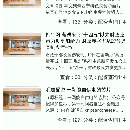
文章摘要 本文聚焦西宁特色美食尕面片，
从其在当地饮食文化中的重要地位切入，
详细阐述这道美食的独特魅力。文章先介
查看：
135
分类：
配资查询114
绍尕面片....
锦牛网 蓝佛安：“十四五”以来财政政
策力度更加给力 财政赤字率从27%提
高到今年4%
财政部部长蓝佛安9月12日在国新办“高质
量完成‘十四五’规划”系列主题新闻发布会上
表示，“十四五”以来，财政政策力度更加给
力。赤字率从2.7%提高到3.8%，今....
查看：
98
分类：
配资查询114
明道配资 一颗能自供电的芯片
（原标题：一颗能自供电的芯片） 公众号
记得加星标，第一时间看推送不会错过。
来源 ： 内容 编译自 chipsandcheese 。
Hot Chips 202....
查看：
127
分类：
配资查询114