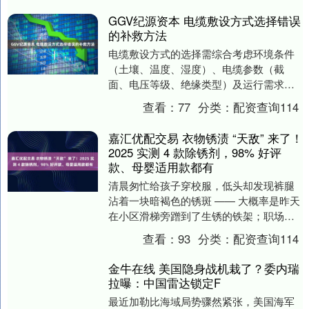
GGV纪源资本 电缆敷设方式选择错误
的补救方法
电缆敷设方式的选择需综合考虑环境条件
（土壤、温度、湿度）、电缆参数（截
面、电压等级、绝缘类型）及运行需求
（载流量、维护便利性），任何环节的误
查看：
77
分类：
配资查询114
判都可能导致电缆过热....
嘉汇优配交易 衣物锈渍 “天敌” 来了！
2025 实测 4 款除锈剂，98% 好评
款、母婴适用款都有
清晨匆忙给孩子穿校服，低头却发现裤腿
沾着一块暗褐色的锈斑 —— 大概率是昨天
在小区滑梯旁蹭到了生锈的铁架；职场人
精心搭配的白衬衫，挂在衣柜里却被金属
查看：
93
分类：
配资查询114
挂钩蹭出一道....
金牛在线 美国隐身战机栽了？委内瑞
拉曝：中国雷达锁定F
最近加勒比海域局势骤然紧张，美国海军