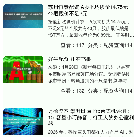
苏州恒泰配资 A股平均股价14.75元
43股股价不足2元
按最新收盘价计算，A股均价为14.75元，
不足2元的个股共有43只，股价最低的是
*ST万方，最新收盘价为0.89元。 证券时报
数据宝统计显示，截至4月28日收盘....
查看：
117
分类：
配资查询114
好牛配资 江右书事
来源：4月20日《新华每日电讯》 这是萍
乡市昭萍书局绿茵广场分馆。受访者供图
城市书房：转角遇到的不只是书 新华每日
电讯记者 张东阳 清晨，南昌地铁3号线青
查看：
132
分类：
配资查询114
山路....
万德资本 攀升Elite Pro台式机评测：
15L容量小巧静音，打工人的办公室利
器
2026 年，科技巨头们都在大力布局 AI，对