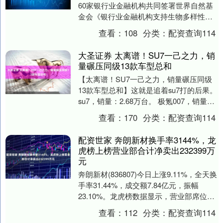
60家银行业金融机构共同签署世界自然基
金会《银行业金融机构支持生物多样性保
护共同宣示》的中资银行之一，上海农商
查看：
108
分类：
配资查询114
银行贯彻落....
大圣证券 太离谱！SU7一己之力，销
量碾压同级13款车型总和
【太离谱！SU7一己之力，销量碾压同级
13款车型总和】这就是追着su7打的后果。
su7，销量：2.68万台。 极氪007，销量：
0.41万台。 小鹏P7+，销....
查看：
170
分类：
配资查询114
配资世家 奔朗新材换手率3144%，龙
虎榜上榜营业部合计净卖出232399万
元
奔朗新材(836807)今日上涨9.11%，全天换
手率31.44%，成交额7.84亿元，振幅
23.10%。龙虎榜数据显示，营业部席位合
计净卖出2323.99万元....
查看：
112
分类：
配资查询114