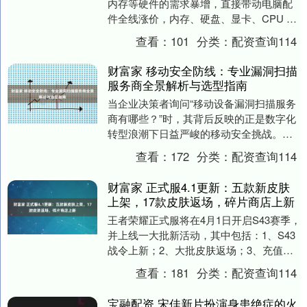
内存等硬件的需求暴增，直接带动电脑配
件全线涨价，内存、硬盘、显卡、CPU 价
格一路走高。在这样的大环境下，普通消
查看：
101
分类：
配资查询114
费....
财富家 移动安全防线：专业漏洞扫描
服务商全景解析与选型指南
当企业决策者询问“移动设备漏洞扫描服务
商有哪些？”时，其背后反映的正是数字化
转型浪潮下日益严峻的移动安全挑战。智
能手机、平板电脑等移动设备已从个人通
查看：
172
分类：
配资查询114
讯工具演变为....
财富家 正式服4.1更新：五款新皮肤
上架，17款皮肤返场，碎片商店上新
王者荣耀正式服将在4月1日开启S43赛季，
并上线一大批新活动，其中包括：1、S43
战令上新；2、大批皮肤返场；3、充值活
动开启；4、碎片商店上新；5、月度礼册
查看：
181
分类：
配资查询114
更....
宝融配资 宋佳新片扮演身患绝症的火