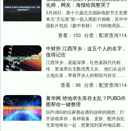
化师，网友：海报给我整哭了
3月26日，第十六届北京国际电影节主竞赛
单元“天坛奖”第一批入围影片揭晓，其中中
国影片包括《森中有林》《10间敢死队》
《今晚正好》和《余烬》。 电影《余烬》
查看：
153
分类：
配资查询114
曝光....
中财所 江西萍乡：这五个人的名字，
值得记住
江西萍乡，底蕴深厚，红色基因代代相
传，更滋养出无数优秀儿女。 他们从这片
土地出发，带着萍乡人的韧劲与担当，在
各行各业闯出了一片天。 他们用奋斗书写
查看：
98
分类：
配资查询114
精彩，用行动诠....
量华网 绝地求生库存太乱？PUBG作
图帮你一键整理
玩PUBG的玩家都会遇到这样的困扰：打
开游戏库存，各种装备、皮肤、配件杂乱
无章地堆在一起，想要找到某件物品都要