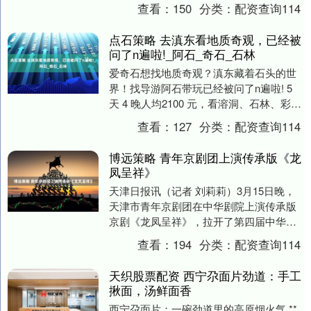
翻半天。尤其是对于那些游戏时间较长、
查看：
150
分类：
配资查询114
收藏丰富的玩家....
点石策略 去滇东看地质奇观，已经被
问了n遍啦!_阿石_奇石_石林
爱奇石想找地质奇观？滇东藏着石头的世
界！找导游阿石带玩已经被问了n遍啦! 5
天 4 晚人均2100 元，看溶洞、石林、彩
沙，阿石的联系方式是186 8799 ....
查看：
127
分类：
配资查询114
博远策略 青年京剧团上演传承版《龙
凤呈祥》
天津日报讯（记者 刘莉莉）3月15日晚，
天津市青年京剧团在中华剧院上演传承版
京剧《龙凤呈祥》，拉开了第四届中华戏
曲精品邀请展的帷幕，以名家新秀同台的
查看：
194
分类：
配资查询114
演出阵容，在....
天织股票配资 西宁尕面片劲道：手工
揪面，汤鲜面香
西宁尕面片：一碗劲道里的高原烟火气 **