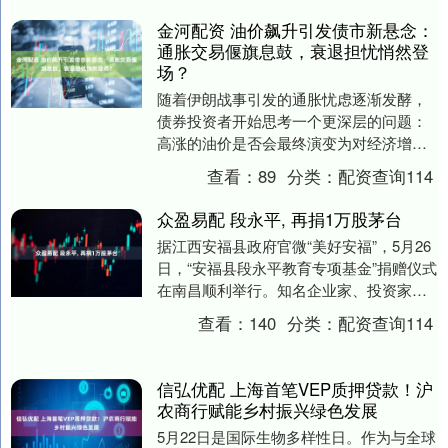
金河配资 油价飙升引发债市新悬念：
通胀交易偃旗息鼓，衰退担忧悄然登
场？
随着伊朗战事引发的通胀忧虑逐渐发酵，
债券投资者开始思考一个更深层的问题：
高涨的油价是否会最终演变为对经济增长
的威胁？ 当前，原油价格已攀升至2022年
查看：
89
分类：
配资查询114
俄乌冲突—....
众盈易配 段永平, 再捐1万股茅台
据江西安福县政府官微“美好安福”，5月26
日，“安福县段永平教育专项基金”捐赠仪式
在南昌顺利举行。知名企业家、投资家段
永平向安福县慈善会无偿捐赠所持贵州茅
查看：
140
分类：
配资查询114
台酒股....
信弘优配 上海首笔VEP质押贷款！沪
农商行赋能乡村振兴绿色发展
5月22日是国际生物多样性日。作为与全球