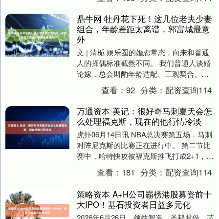
语][笑而....
鼎牛网 牡丹花下死！这几位老夫少妻
组合，年龄差距太离谱，郭富城最意
外
文 | 清栀 娱乐圈的婚恋常态，向来和普通
人的择偶标准截然不同。 我们普通人谈婚
论嫁，总会斟酌年龄适配、三观契合、代
沟差异这些现实问题，生怕相处磨合出矛
查看：
92
分类：
配资查询114
盾。 可....
万通资本 美记：很好奇马刺夏天会怎
么处理福克斯，现在的他行情冷淡
虎扑06月14日讯 NBA总决赛第五场，马刺
对阵尼克斯的比赛正在进行中。 第二节比
赛中，哈特快攻被福克斯推飞打成2+1，裁
判回看升级福克斯一级恶意。 美记Mic....
查看：
181
分类：
配资查询114
策略资本 A+H公司霸榜港股募资前十
大IPO！基石投资者日益多元化
2026年6月26日，领益智造、圣邦股份、芯