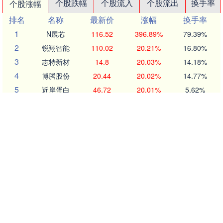
个股跌幅
个股流入
个股流出
换手率
个股涨幅
排名
名称
最新价
涨幅
换手率
1
N展芯
116.52
396.89%
79.39%
2
锐翔智能
110.02
20.21%
16.80%
3
志特新材
14.8
20.03%
14.18%
4
博腾股份
20.44
20.02%
14.77%
5
近岸蛋白
46.72
20.01%
5.62%
6
毕得医药
61.6
20.01%
6.12%
7
五洲医疗
83.62
20.01%
18.37%
8
耐科装备
49.67
20.01%
6.83%
9
一博科技
53.33
20.01%
17.26%
10
方邦股份
146.16
20.00%
7.68%
沪深京行情 实时轮播