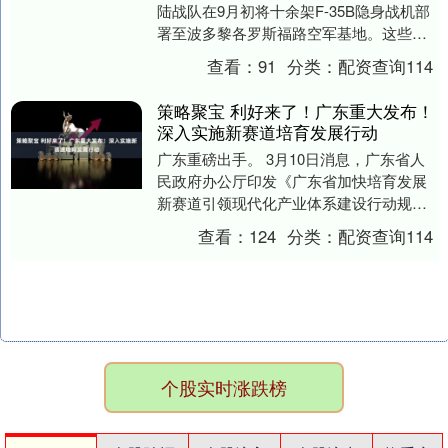
陆战队在9月初将十余架F-35B隐身战机部
署至波多黎各罗斯福路空军基地。这些从
美国号两栖攻击舰起飞的先进战机，打着
查看：
91
分类：
配资查询114
打击毒品走....
策略聚宝 利好来了！广东重大发布！
深入实施新赛道培育发展行动
广东重磅出手。 3月10日消息，广东省人
民政府办公厅印发《广东省加快培育发展
新赛道引领现代化产业体系建设行动规划
（2026—2035年）》（以下简称《行动规
查看：
124
分类：
配资查询114
划》....
个股实时涨跌榜