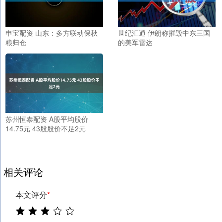
申宝配资 山东：多方联动保秋
世纪汇通 伊朗称摧毁中东三国
粮归仓
的美军雷达
苏州恒泰配资 A股平均股价
14.75元 43股股价不足2元
相关评论
本文评分
*