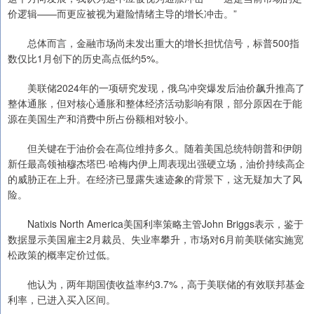
价逻辑——而更应被视为避险情绪主导的增长冲击。”
总体而言，金融市场尚未发出重大的增长担忧信号，标普500指
数仅比1月创下的历史高点低约5%。
美联储2024年的一项研究发现，俄乌冲突爆发后油价飙升推高了
整体通胀，但对核心通胀和整体经济活动影响有限，部分原因在于能
源在美国生产和消费中所占份额相对较小。
但关键在于油价会在高位维持多久。随着美国总统特朗普和伊朗
新任最高领袖穆杰塔巴·哈梅内伊上周表现出强硬立场，油价持续高企
的威胁正在上升。在经济已显露失速迹象的背景下，这无疑加大了风
险。
Natixis North America美国利率策略主管John Briggs表示，鉴于
数据显示美国雇主2月裁员、失业率攀升，市场对6月前美联储实施宽
松政策的概率定价过低。
他认为，两年期国债收益率约3.7%，高于美联储的有效联邦基金
利率，已进入买入区间。