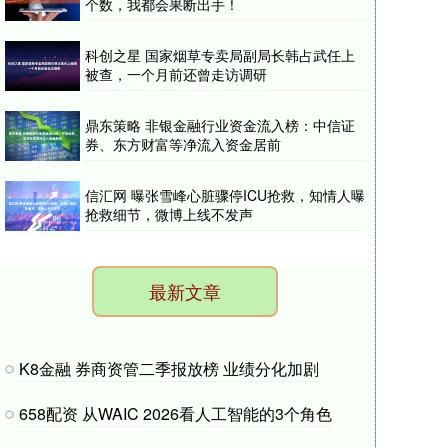
个数，我都会果断出手！
科创之星 国家烟草专卖局副局长韩占武任上
被查，一个月前还曾走访调研
鼎东策略 非银金融行业资金流入榜：中信证
券、东方财富等净流入资金居前
信汇网 曝张雪峰心脏骤停ICU抢救，知情人曝
抢救细节，微博上线不发声
最新文章
K8金融 券商资管二季报放榜 业绩分化加剧
658配资 从WAIC 2026看人工智能的3个角色