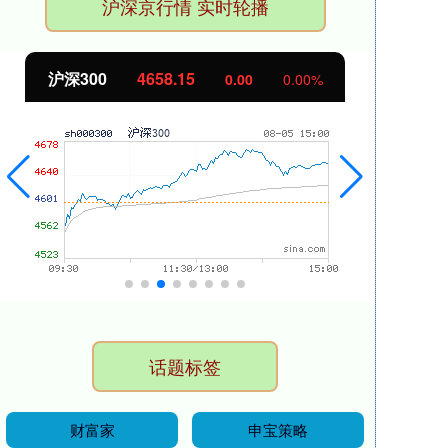
沪深京行情 实时轮播
北证50
1119.46
0.00
0.00%
话题标签
财富家
申宝策略