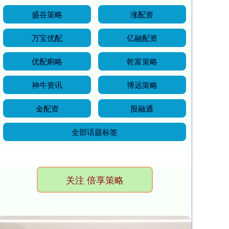
盛谷策略
涨配资
万宝优配
亿融配资
优配痢略
乾富策略
神牛资讯
博远策略
金配资
股融通
全部话题标签
关注 倍享策略