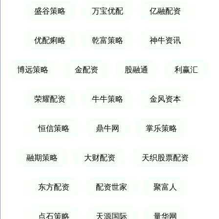
盛谷策略
万宝优配
亿融配资
优配痢略
乾富策略
神牛资讯
博远策略
金配资
股融通
利赢汇
荣耀配资
牛牛策略
金风资本
恒信策略
鼎牛网
掌乐策略
融期策略
大财配资
天织股票配资
东方配资
配资世家
聚富人
点石策略
天源国际
量华网