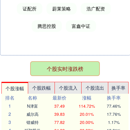
证配所
蔚莱策略
浩广配资
腾思控股
富鑫中证
个股实时涨跌榜
个股跌幅
个股流入
个股流出
换手率
个股涨幅
排名
名称
最新价
涨幅
换手率
1
N津富
37.49
114.72%
77.46%
2
威尔高
39.83
20.01%
17.76%
3
锴威特
77.82
20.00%
1.17%