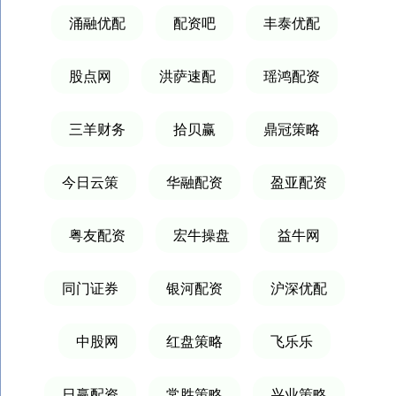
涌融优配
配资吧
丰泰优配
股点网
洪萨速配
瑶鸿配资
三羊财务
拾贝赢
鼎冠策略
今日云策
华融配资
盈亚配资
粤友配资
宏牛操盘
益牛网
同门证券
银河配资
沪深优配
中股网
红盘策略
飞乐乐
日赢配资
常胜策略
兴业策略