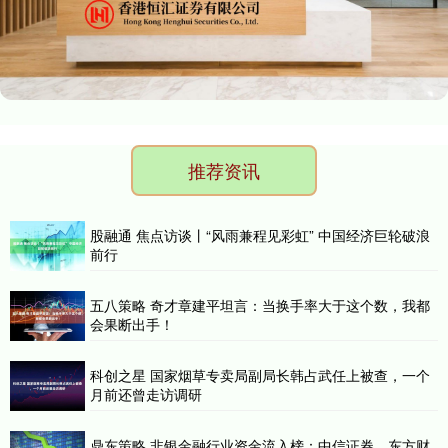
推荐资讯
股融通 焦点访谈丨“风雨兼程见彩虹” 中国经济巨轮破浪
前行
五八策略 奇才章建平坦言：当换手率大于这个数，我都
会果断出手！
科创之星 国家烟草专卖局副局长韩占武任上被查，一个
月前还曾走访调研
鼎东策略 非银金融行业资金流入榜：中信证券、东方财