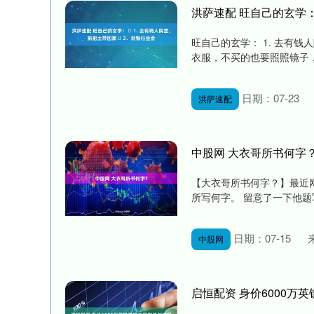
洪萨速配 旺自己的玄学： 
旺自己的玄学： ​1. 去有钱
深证成指
14311.01
.68
1.02%
200.89
1
衣服，不买的也要照照镜子，借
日期：07-23
洪萨速配
中股网 大衣哥所书何字
【大衣哥所书何字？】最近
所写何字。 留意了一下他题写
日期：07-15
中股网
启恒配资 身价6000