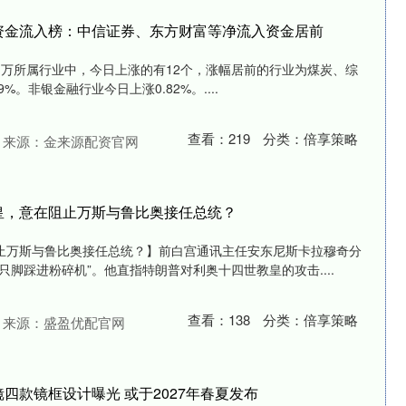
资金流入榜：中信证券、东方财富等净流入资金居前
%，申万所属行业中，今日上涨的有12个，涨幅居前的行业为煤炭、综
9%。非银金融行业今日上涨0.82%。....
查看：
219
分类：
倍享策略
来源：金来源配资官网
皇，意在阻止万斯与鲁比奥接任总统？
止万斯与鲁比奥接任总统？】前白宫通讯主任安东尼斯卡拉穆奇分
只脚踩进粉碎机”。他直指特朗普对利奥十四世教皇的攻击....
查看：
138
分类：
倍享策略
来源：盛盈优配官网
四款镜框设计曝光 或于2027年春夏发布