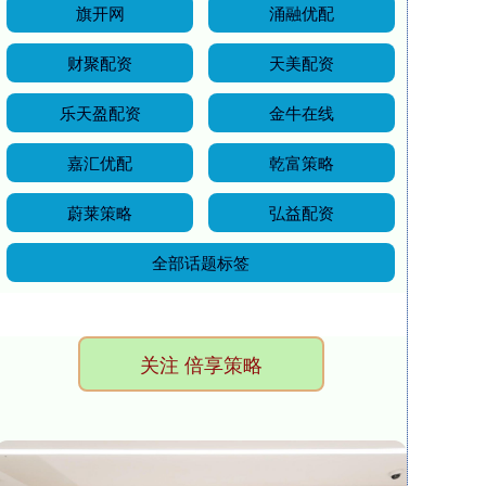
旗开网
涌融优配
财聚配资
天美配资
乐天盈配资
金牛在线
嘉汇优配
乾富策略
蔚莱策略
弘益配资
全部话题标签
关注 倍享策略