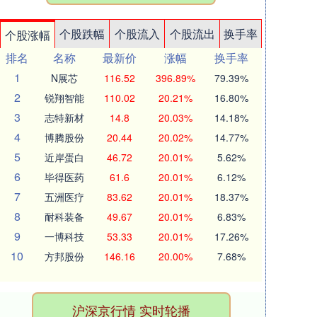
个股跌幅
个股流入
个股流出
换手率
个股涨幅
排名
名称
最新价
涨幅
换手率
1
N展芯
116.52
396.89%
79.39%
2
锐翔智能
110.02
20.21%
16.80%
3
志特新材
14.8
20.03%
14.18%
4
博腾股份
20.44
20.02%
14.77%
5
近岸蛋白
46.72
20.01%
5.62%
6
毕得医药
61.6
20.01%
6.12%
7
五洲医疗
83.62
20.01%
18.37%
8
耐科装备
49.67
20.01%
6.83%
9
一博科技
53.33
20.01%
17.26%
10
方邦股份
146.16
20.00%
7.68%
沪深京行情 实时轮播