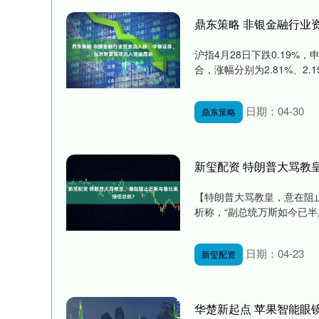
鼎东策略 非银金融行业
沪指4月28日下跌0.19
合，涨幅分别为2.81%、2.1
日期：04-30
鼎东策略
新玺配资 特朗普大骂教
【特朗普大骂教皇，意在阻
析称，“副总统万斯如今已半
日期：04-23
新玺配资
华楚新起点 苹果智能眼镜