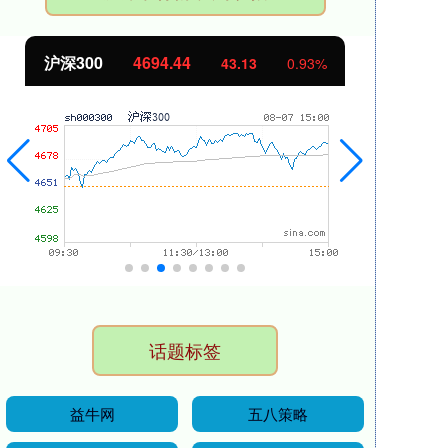
北证50
1134.24
创
11.37
1.01%
话题标签
益牛网
五八策略