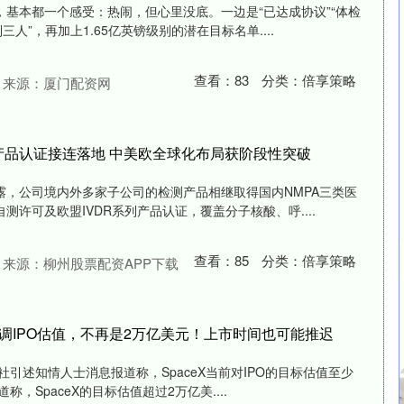
基本都一个感受：热闹，但心里没底。一边是“已达成协议”“体检
三人”，再加上1.65亿英镑级别的潜在目标名单....
查看：
83
分类：
倍享策略
来源：厦门配资网
产品认证接连落地 中美欧全球化布局获阶段性突破
露，公司境内外多家子公司的检测产品相继取得国内NMPA三类医
许可及欧盟IVDR系列产品认证，覆盖分子核酸、呼....
查看：
85
分类：
倍享策略
来源：柳州股票配资APP下载
曝下调IPO估值，不再是2万亿美元！上市时间也可能推迟
社引述知情人士消息报道称，SpaceX当前对IPO的目标估值至少
道称，SpaceX的目标估值超过2万亿美....