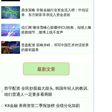
鼎东策略 非银金融行业资金流入榜：中信证
券、东方财富等净流入资金居前
信汇网 曝张雪峰心脏骤停ICU抢救，知情人曝
抢救细节，微博上线不发声
贵盈配资 双峰并峙，书写中国艺术对话世界
的最初篇章
最新文章
胜宇配资 全民炒股栽大跟头, 韩国年轻人的教训,
咱们普通人一定要多看两眼
K8金融 券商资管二季报放榜 业绩分化加剧