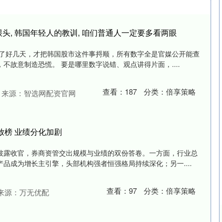
头, 韩国年轻人的教训, 咱们普通人一定要多看两眼
翻了好几天，才把韩国股市这件事捋顺，所有数字全是官媒公开能查
不故意制造恐慌。 要是哪里数字说错、观点讲得片面，....
查看：
187
分类：
倍享策略
来源：智选网配资官网
放榜 业绩分化加剧
披露收官，券商资管交出规模与业绩的双份答卷。一方面，行业总
品成为增长主引擎，头部机构强者恒强格局持续深化；另一....
查看：
97
分类：
倍享策略
来源：万无优配