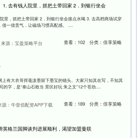
​1. 去有钱人院里，抓把土带回家 ​2．到银行坐会
人院里，抓把土带回家 ​2．到银行坐会接点水喝 ​3. 去高档商场试穿
沪深300
4694.44
.42%
43.13
0.93%
一借贵气，让磁场习惯高配感。 ​....
查看：
102
分类：
倍享策略
来源：宝盈策略平台
？
网上有大衣哥挥毫泼墨留下墨宝的镜头。大家只知其在写，不知其
的字，是“泰山石敢当 景区好玩 朱之文”12个苍劲....
查看：
189
分类：
倍享策略
来源：牛壹佰配资APP下载
万英镑英格兰国脚谈判进展顺利，渴望加盟曼联