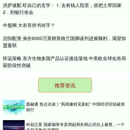
洪萨速配 旺自己的玄学： ​1. 去有钱人院里，抓把土带回家 ​
2．到银行坐会
中股网 大衣哥所书何字？
启恒配资 身价6000万英镑英格兰国脚谈判进展顺利，渴望加
盟曼联
怀远策略 东方生物多国产品认证接连落地 中美欧全球化布局
获阶段性突破
推荐资讯
股融通 焦点访谈丨“风雨兼程见彩虹” 中国经济巨轮破浪
前行
科创之星 国家烟草专卖局副局长韩占武任上被查，一个
月前还曾走访调研