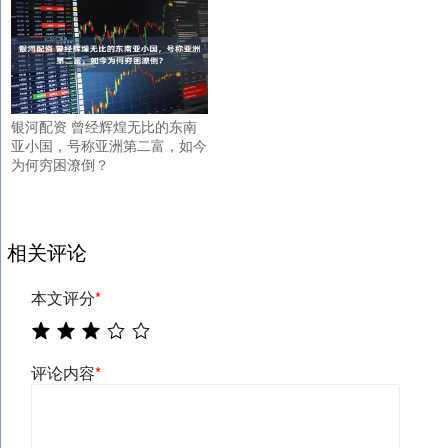
银河配资 曾经辉煌无比的东南
亚小国，号称亚洲第二富，如今
为何穷困潦倒？
相关评论
本文评分
*
评论内容
*