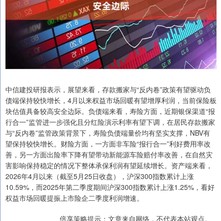
中信建投研报表示，展望来看，存款搬家与“反内卷”政策有望驱动负
债端保持较快增长，4月以来权益市场回暖有望增厚利润，当前保险板
块估值具备较高安全边际。负债端来看，寿险方面，近期银保渠道“报
行合一”监管进一步强化且分红险演示利率有望下调，在居民存款搬家
与“反内卷”监管政策背景下，寿险负债端量价均有坚实支撑，NBV有
望保持较快增长。财险方面，一方面非车险“报行合一”利好费用率改
善，另一方面出险率下降有望带动新能源车险赔付率改善，在自然灾
害影响保持稳定的情况下整体承保利润有望延续增长。资产端来看，
2026年4月以来（截至5月25日收盘），沪深300指数累计上涨
10.59%，而2025年第二季度期间沪深300指数累计上涨1.25%，看好
权益市场回暖提振上市险企二季度利润增速。
倍享策略提示：文章来自网络，不代表本站观点。