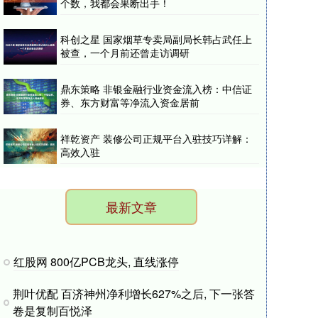
个数，我都会果断出手！
科创之星 国家烟草专卖局副局长韩占武任上
被查，一个月前还曾走访调研
鼎东策略 非银金融行业资金流入榜：中信证
券、东方财富等净流入资金居前
祥乾资产 装修公司正规平台入驻技巧详解：
高效入驻
最新文章
红股网 800亿PCB龙头, 直线涨停
荆叶优配 百济神州净利增长627%之后, 下一张答
卷是复制百悦泽