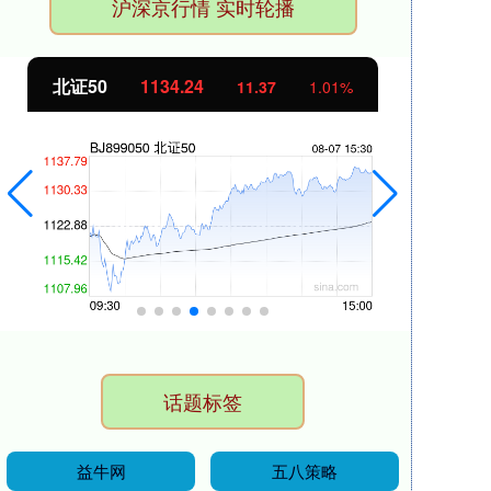
沪深京行情 实时轮播
北证50
1134.24
创
11.37
1.01%
话题标签
益牛网
五八策略