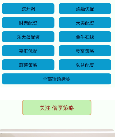
旗开网
涌融优配
财聚配资
天美配资
乐天盈配资
金牛在线
嘉汇优配
乾富策略
蔚莱策略
弘益配资
全部话题标签
关注 倍享策略