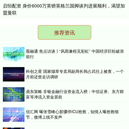
启恒配资 身价6000万英镑英格兰国脚谈判进展顺利，渴望加
盟曼联
推荐资讯
股融通 焦点访谈丨“风雨兼程见彩虹” 中国经济巨轮破浪
前行
科创之星 国家烟草专卖局副局长韩占武任上被查，一个
月前还曾走访调研
鼎东策略 非银金融行业资金流入榜：中信证券、东方财
富等净流入资金居前
信汇网 曝张雪峰心脏骤停ICU抢救，知情人曝抢救细
节，微博上线不发声