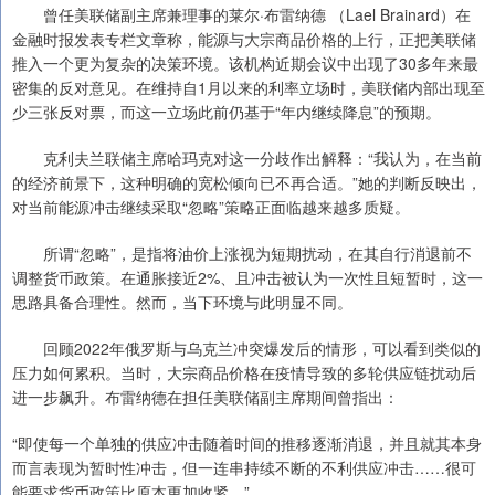
曾任美联储副主席兼理事的莱尔·布雷纳德 （Lael Brainard）在
金融时报发表专栏文章称，能源与大宗商品价格的上行，正把美联储
推入一个更为复杂的决策环境。该机构近期会议中出现了30多年来最
密集的反对意见。在维持自1月以来的利率立场时，美联储内部出现至
少三张反对票，而这一立场此前仍基于“年内继续降息”的预期。
克利夫兰联储主席哈玛克对这一分歧作出解释：“我认为，在当前
的经济前景下，这种明确的宽松倾向已不再合适。”她的判断反映出，
对当前能源冲击继续采取“忽略”策略正面临越来越多质疑。
所谓“忽略”，是指将油价上涨视为短期扰动，在其自行消退前不
调整货币政策。在通胀接近2%、且冲击被认为一次性且短暂时，这一
思路具备合理性。然而，当下环境与此明显不同。
回顾2022年俄罗斯与乌克兰冲突爆发后的情形，可以看到类似的
压力如何累积。当时，大宗商品价格在疫情导致的多轮供应链扰动后
进一步飙升。布雷纳德在担任美联储副主席期间曾指出：
“即使每一个单独的供应冲击随着时间的推移逐渐消退，并且就其本身
而言表现为暂时性冲击，但一连串持续不断的不利供应冲击……很可
能要求货币政策比原本更加收紧。”