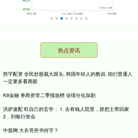
热点资讯
胜宇配资 全民炒股栽大跟头, 韩国年轻人的教训, 咱们普通人
一定要多看两眼
K8金融 券商资管二季报放榜 业绩分化加剧
洪萨速配 旺自己的玄学： ​1. 去有钱人院里，抓把土带回家 ​
2．到银行坐会
中股网 大衣哥所书何字？