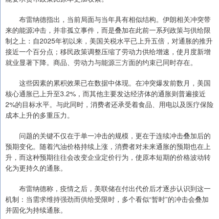
布雷纳德指出，当前局面与当年具有相似结构。伊朗相关冲突带
来的能源冲击，并非孤立事件，而是叠加在此前一系列政策与供给限
制之上：自2025年初以来，美国关税水平已上升五倍，对通胀的推升
接近一个百分点；移民政策调整压缩了劳动力供给增速，使月度新增
就业显著下降。商品、劳动力与能源三方面的约束已同时存在。
这些因素的累积效果已在数据中体现。在冲突爆发前数月，美国
核心通胀已上升至3.2%，而其他主要发达经济体的通胀则普遍接近
2%的目标水平。与此同时，消费者还承受着食品、用电以及医疗保险
成本上升的多重压力。
问题的关键不仅在于单一冲击的规模，更在于连续冲击叠加后的
预期变化。随着汽油价格持续上涨，消费者对未来通胀的预期也在上
升，而这种预期往往会改变企业定价行为，使原本短期的价格波动转
化为更持久的通胀。
布雷纳德称，疫情之后，美联储在付出代价后才逐步认识到这一
机制：当需求维持强劲而供给受限时，多个看似“暂时”的冲击会叠加
并固化为持续通胀。