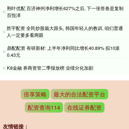
荆叶优配 百济神州净利增长627%之后, 下一张答卷是复制
百悦泽
胜宇配资 全民炒股栽大跟头, 韩国年轻人的教训, 咱们普通
人一定要多看两眼
鼎配配资 有研新材: 上半年净利同比增长40.89% 拟10派
0.43元
K8金融 券商资管二季报放榜 业绩分化加剧
倍享策略
最大的合法配资平台
配资查询114
在线证券配资
友情链接：