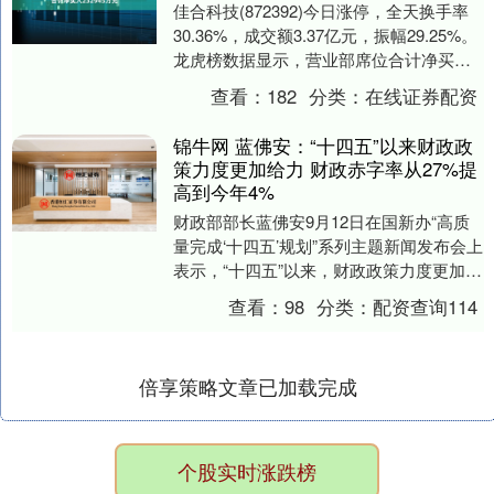
佳合科技(872392)今日涨停，全天换手率
30.36%，成交额3.37亿元，振幅29.25%。
龙虎榜数据显示，营业部席位合计净买入
2329.45万元。 北交所....
查看：
182
分类：
在线证券配资
锦牛网 蓝佛安：“十四五”以来财政政
策力度更加给力 财政赤字率从27%提
高到今年4%
财政部部长蓝佛安9月12日在国新办“高质
量完成‘十四五’规划”系列主题新闻发布会上
表示，“十四五”以来，财政政策力度更加给
力。赤字率从2.7%提高到3.8%，今....
查看：
98
分类：
配资查询114
倍享策略文章已加载完成
个股实时涨跌榜