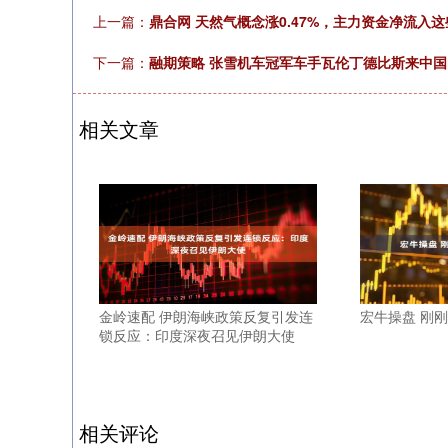
上一篇：
鼎合网 天然气概念涨0.47%，主力资金净流入
下一篇：
融期策略 张雪机车冠军车手瓦伦丁德比斯来中
相关文章
金岭速配 伊朗海峡政策反复引发连
宏牛操盘 刚
锁反应：印度深夜召见伊朗大使
相关评论