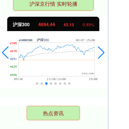
沪深京行情 实时轮播
沪深300
4694.44
北
43.13
0.93%
热点资讯