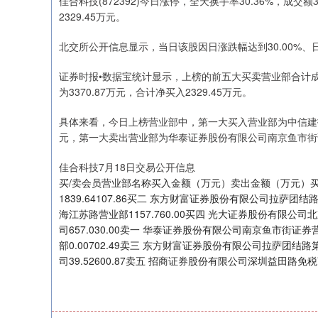
佳合科技(872392)今日涨停，全天换手率30.36%，成交
2329.45万元。
北交所公开信息显示，当日该股因日涨跌幅达到30.00%、日换
上证指数
3940.04
.40
2.13%
39.68
1.
证券时报•数据宝统计显示，上榜的前五大买卖营业部合计成交9
为3370.87万元，合计净买入2329.45万元。
具体来看，今日上榜营业部中，第一大买入营业部为中信建投
元，第一大卖出营业部为华泰证券股份有限公司南京鱼市街证
佳合科技7月18日交易公开信息
买/卖会员营业部名称买入金额（万元）卖出金额（万元）
1839.64107.86买二 东方财富证券股份有限公司拉萨团结
海江苏路营业部1157.760.00买四 光大证券股份有限公司
司657.030.00卖一 华泰证券股份有限公司南京鱼市街证券
部0.00702.49卖三 东方财富证券股份有限公司拉萨团结路
司39.52600.87卖五 招商证券股份有限公司深圳益田路免税商