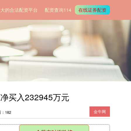
最大的合法配资平台
配资查询114
在线证券配资
买入232945万元
金牛网
：182