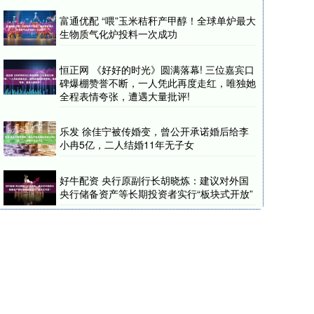
富通优配 “喂”玉米秸秆产甲醇！全球单炉最大
生物质气化炉投料一次成功
恒正网 《好好的时光》圆满落幕! 三位嘉宾口
碑爆棚赞誉不断，一人凭此再度走红，唯独她
全程表情夸张，遭遇大量批评!
乐发 徐佳宁被传婚变，曾公开承诺婚后给李
小冉5亿，二人结婚11年无子女
好牛配资 央行原副行长胡晓炼：建议对外国
央行储备资产等长期投资者实行“板块式开放”