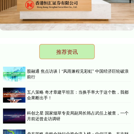
推荐资讯
股融通 焦点访谈丨“风雨兼程见彩虹” 中国经济巨轮破浪
前行
五八策略 奇才章建平坦言：当换手率大于这个数，我都
会果断出手！
科创之星 国家烟草专卖局副局长韩占武任上被查，一个
月前还曾走访调研
鼎东策略 非银金融行业资金流入榜：中信证券、东方财