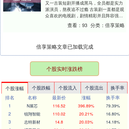
又一古装短剧开播成黑马，全员都是实力
派演员，熬夜追不过瘾 古装剧一直都是观
众喜欢的电视剧，剧情精彩并且阵容强
大，很多剧都是很不错的，今天小编就给
查看：
93
分类：
倍享策略
大家分享一部开播....
倍享策略文章已加载完成
个股实时涨跌榜
个股跌幅
个股流入
个股流出
换手率
个股涨幅
排名
名称
最新价
涨幅
换手率
1
N展芯
116.52
396.89%
79.39%
2
锐翔智能
110.02
20.21%
16.80%
3
志特新材
14.8
20.03%
14.18%