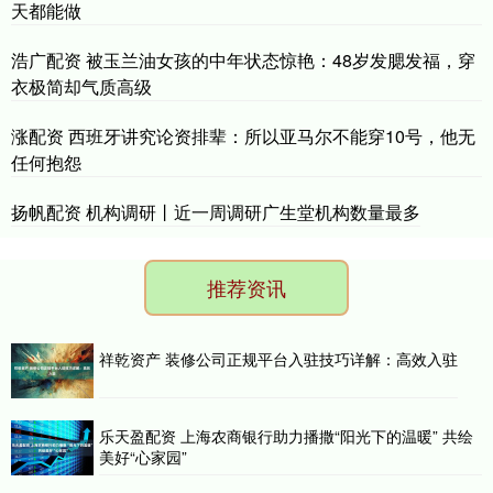
天都能做
浩广配资 被玉兰油女孩的中年状态惊艳：48岁发腮发福，穿
衣极简却气质高级
涨配资 西班牙讲究论资排辈：所以亚马尔不能穿10号，他无
任何抱怨
扬帆配资 机构调研丨近一周调研广生堂机构数量最多
推荐资讯
祥乾资产 装修公司正规平台入驻技巧详解：高效入驻
乐天盈配资 上海农商银行助力播撒“阳光下的温暖” 共绘
美好“心家园”