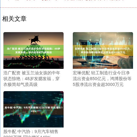
相关文章
浩广配资 被玉兰油女孩的中年
宏琳优配 轻工制造行业今日净
状态惊艳：48岁发腮发福，穿
流出资金850亿元，鸿博股份等
衣极简却气质高级
5股净流出资金超3000万元
股牛配 中汽协：9月汽车销售