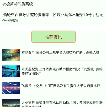
衣极简却气质高级
涨配资 西班牙讲究论资排辈：所以亚马尔不能穿10号，他无
任何抱怨
推荐资讯
祥乾资产 装修公司正规平台入驻技巧详解：高效入驻
乐天盈配资 上海农商银行助力播撒“阳光下的温暖” 共绘
美好“心家园”
飞乐乐 上交所: 对*ST网达及有关责任人予以通报批评
大圣证券 葡萄牙宣布承认巴勒斯坦国，多国响应推动联
合国声援行动