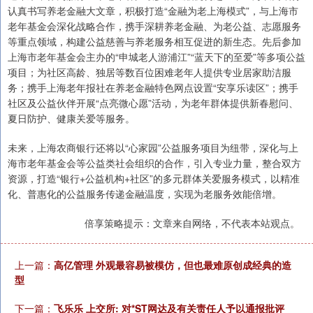
认真书写养老金融大文章，积极打造“金融为老上海模式”，与上海市
老年基金会深化战略合作，携手深耕养老金融、为老公益、志愿服务
等重点领域，构建公益慈善与养老服务相互促进的新生态。先后参加
上海市老年基金会主办的“申城老人游浦江”“蓝天下的至爱”等多项公益
项目；为社区高龄、独居等数百位困难老年人提供专业居家助洁服
务；携手上海老年报社在养老金融特色网点设置“安享乐读区”；携手
社区及公益伙伴开展“点亮微心愿”活动，为老年群体提供新春慰问、
夏日防护、健康关爱等服务。
未来，上海农商银行还将以“心家园”公益服务项目为纽带，深化与上
海市老年基金会等公益类社会组织的合作，引入专业力量，整合双方
资源，打造“银行+公益机构+社区”的多元群体关爱服务模式，以精准
化、普惠化的公益服务传递金融温度，实现为老服务效能倍增。
倍享策略提示：文章来自网络，不代表本站观点。
上一篇：
高亿管理 外观最容易被模仿，但也最难原创成经典的造
型
下一篇：
飞乐乐 上交所: 对*ST网达及有关责任人予以通报批评