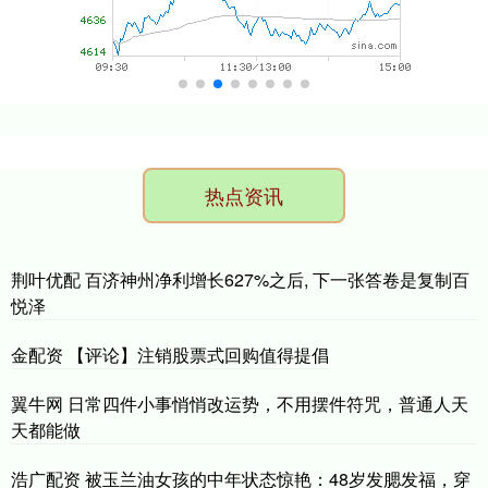
热点资讯
荆叶优配 百济神州净利增长627%之后, 下一张答卷是复制百
悦泽
金配资 【评论】注销股票式回购值得提倡
翼牛网 日常四件小事悄悄改运势，不用摆件符咒，普通人天
天都能做
浩广配资 被玉兰油女孩的中年状态惊艳：48岁发腮发福，穿