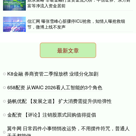
富等净流入资金居前
信汇网 曝张雪峰心脏骤停ICU抢救，知情人曝抢救细
节，微博上线不发声
最新文章
K8金融 券商资管二季报放榜 业绩分化加剧
658配资 从WAIC 2026看人工智能的3个角色
扬帆优配 【发展之道】 扩大消费需提升供给弹性
金配资 【评论】注销股票式回购值得提倡
翼牛网 日常四件小事悄悄改运势，不用摆件符咒，普通人
天天都能做