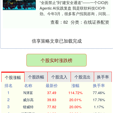
“全面禁止”到“建安全通道”——一个CIO的
Agentic AI实践复盘 我是联软科技CIO牛
劲。今年3月，很多客户找我咨询，问我们
是怎么限制使用OpenCla....
查看：
82
分类：
在线证券配资
倍享策略文章已加载完成
个股实时涨跌榜
个股跌幅
个股流入
个股流出
换手率
个股涨幅
排名
名称
最新价
涨幅
换手率
1
N津富
37.49
114.72%
77.46%
2
威尔高
39.83
20.01%
17.76%
3
锴威特
77.82
20.00%
1.17%