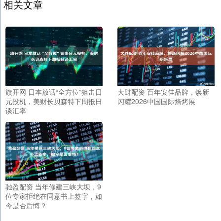
相关文章
旗开网 日本放话“全方位”狙击日
大财配资 百年安佳品牌，焕新
元投机，美财长贝森特下周抵日
闪耀2026中国国际焙烤展
谈汇率
驰盈配资 当年修建三峡大坝，9
位专家拒绝在同意书上签字，如
今是否后悔？