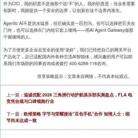
作为CIO，我的职责不是做那个说“不”的人。我的职责是：当业务需要
创新时，我能提供一个安全的边界，让创新在这个边界内发生。
Agentic AI不是洪水猛兽，但它确实是一匹烈马。你可以选择把它关在
门外，也可以选择在门内给它套上缰绳——用AI Agent Gateway做那
个握缰绳的人。
为了方便更多企业去安全的使用“龙虾”，我们已经把自己的网关平台
产品化了，且已适配国内外各种主流AI智能体，感兴趣的用户可以联
系我们市场部的同事咨询或者拨打 400-6288-116咨询。
倍享策略提示：文章来自网络，不代表本站观点。
上一篇：
溢诚优配 2026 三角洲行动护航俱乐部实测盘点，FLA 电
竞凭合规与口碑领跑行业
下一篇：
欧维策略 字节与荣耀接洽“豆包手机”合作 知情人士：细
节尚未达成一致