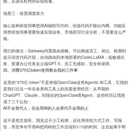
能，从源头杜绝供应链投毒。
场景三：按需调度算力
核心架构研发同事想用AI辅助写代码，但源代码不能出内网。功能应
用类研发同事需要快速实现业务、市场部写行业分析，不需要这么严
格。
我们的做法：Gateway内置路由策略。可以根据员工、岗位、检测到
提示词含代码片段，自动路由到本地部署的CodeLLaMA；低敏感任
务、普通办公任务走云端GPT-5。员工无感知，安全有保障。
四、消费370亿token使用教会我的三件事
这里的“370亿 token”不是单指OpenClaw这类Agentic AI工具，它指的
是我们过去一年在各类AI工具上的深度使用经历：从早期的
ChatGPT、Claude，到现在的OpenClaw类Agent。这些经历让我形
成了三个认知：
AI不会替代人，但会用AI的人会替代不会用的人
这不是危言耸听。我见过不少工程师，还在用传统方式工作、写报
告，而竞争对手用AI把同样的工作压缩到1/10的时间。企业如果不帮