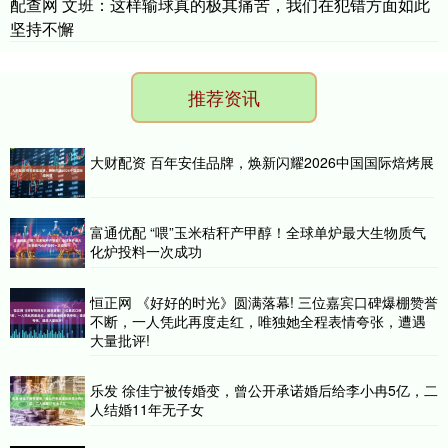
配查网 文班：这样输球真的极其痛苦，我们在犯错方面如此
坚持不懈
推荐资讯
大财配资 百年安佳品牌，焕新闪耀2026中国国际焙烤展
富通优配 “喂”玉米秸秆产甲醇！全球单炉最大生物质气
化炉投料一次成功
恒正网 《好好的时光》圆满落幕! 三位嘉宾口碑爆棚赞誉
不断，一人凭此再度走红，唯独她全程表情夸张，遭遇
大量批评!
乐发 徐佳宁被传婚变，曾公开承诺婚后给李小冉5亿，二
人结婚11年无子女