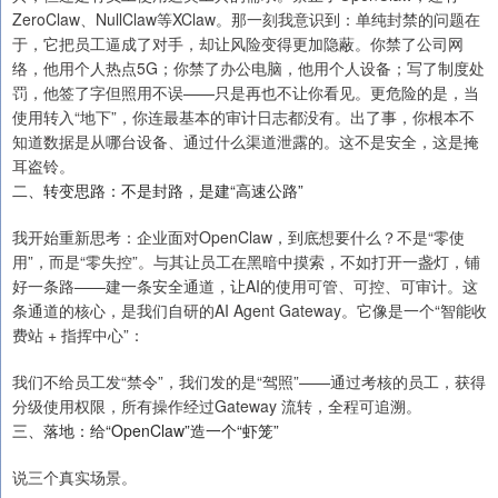
ZeroClaw、NullClaw等XClaw。那一刻我意识到：单纯封禁的问题在
于，它把员工逼成了对手，却让风险变得更加隐蔽。你禁了公司网
络，他用个人热点5G；你禁了办公电脑，他用个人设备；写了制度处
罚，他签了字但照用不误——只是再也不让你看见。更危险的是，当
使用转入“地下”，你连最基本的审计日志都没有。出了事，你根本不
知道数据是从哪台设备、通过什么渠道泄露的。这不是安全，这是掩
耳盗铃。
二、转变思路：不是封路，是建“高速公路”
我开始重新思考：企业面对OpenClaw，到底想要什么？不是“零使
用”，而是“零失控”。与其让员工在黑暗中摸索，不如打开一盏灯，铺
好一条路——建一条安全通道，让AI的使用可管、可控、可审计。这
条通道的核心，是我们自研的AI Agent Gateway。它像是一个“智能收
费站 + 指挥中心”：
我们不给员工发“禁令”，我们发的是“驾照”——通过考核的员工，获得
分级使用权限，所有操作经过Gateway 流转，全程可追溯。
三、落地：给“OpenClaw”造一个“虾笼”
说三个真实场景。